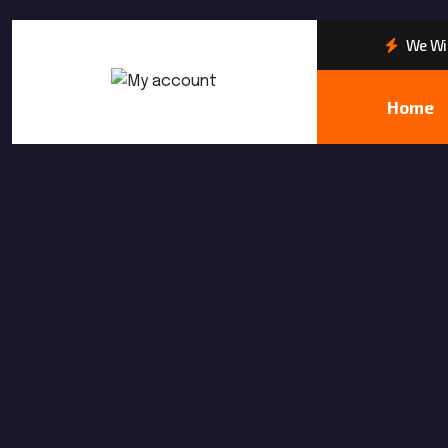
We Wil
Home