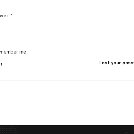
word
*
member me
Lost your pas
n