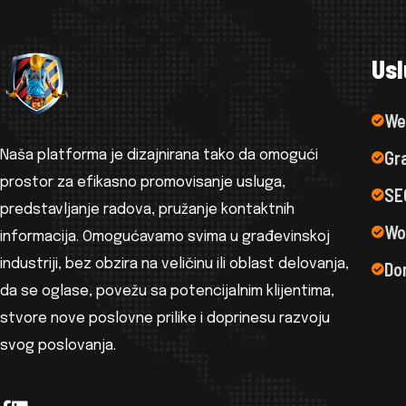
U
s
l
We
Gra
Naša platforma je dizajnirana tako da omogući
prostor za efikasno promovisanje usluga,
SE
predstavljanje radova, pružanje kontaktnih
Wo
informacija. Omogućavamo svima u građevinskoj
industriji, bez obzira na veličinu ili oblast delovanja,
Do
da se oglase, povežu sa potencijalnim klijentima,
stvore nove poslovne prilike i doprinesu razvoju
svog poslovanja.