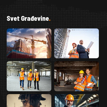
S
v
e
t
G
r
a
đ
e
v
i
n
e
.