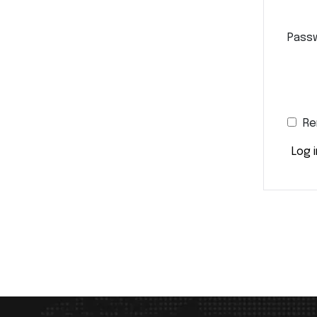
Pass
Re
Log i