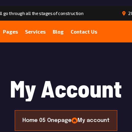
l go through all the stages of construction
20
Pages
Services
Blog
Contact Us
M
y
A
c
c
o
u
n
t
Home 05 Onepage
My account