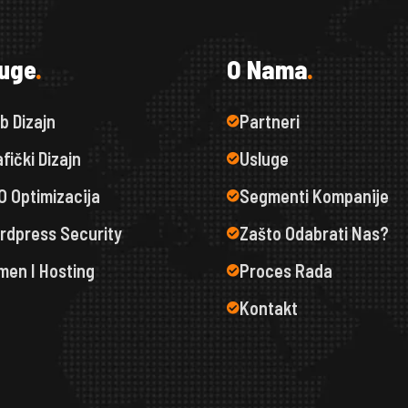
u
g
e
.
O
N
a
m
a
.
b Dizajn
Partneri
fički Dizajn
Usluge
O Optimizacija
Segmenti Kompanije
rdpress Security
Zašto Odabrati Nas?
men I Hosting
Proces Rada
Kontakt